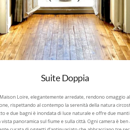
Suite Doppia
a Maison Loire, elegantemente arredate, rendono omaggio all
gione, rispettando al contempo la serenità della natura circo
to e due bagni è inondata di luce naturale e offre due mant
 vista panoramica sul fiume e sulla città. Ogni camera è ben
nte curata di oggetti d’antiquariato che abbracciano tre secol