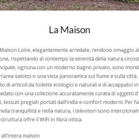
La Maison
a Maison Loire, elegantemente arredate, rendono omaggio all
gione, rispettando al contempo la serenità della natura circos
incipale, ognuna con un moderno bagno privato, sono inonda
area salotto o una vista panoramica sul fiume e sulla città. 
o di articoli da toilette ecologici e naturali e di accappatoi i
edato con una collezione accuratamente curata di oggetti d
i, tessuti pregiati portati dall’India e comfort moderni. Per 
 nella tranquillità e nella natura, i televisori sono intenziona
struttura offre il WiFi in fibra ottica.
 all’intera maison