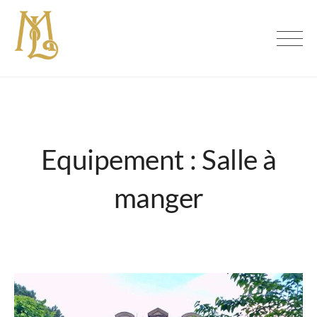
Skip
to
Maison Loire
content
Equipement :
Salle à
manger