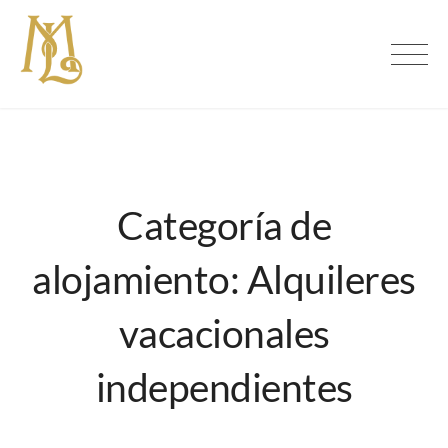
Skip
to
Maison Loire
content
Categoría de
alojamiento:
Alquileres
vacacionales
independientes